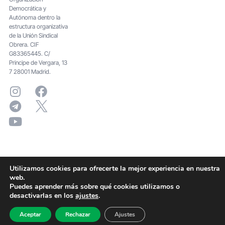
Democrática y
Autónoma dentro la
estructura organizativa
de la Unión Sindical
Obrera. CIF
G83365445. C/
Principe de Vergara, 13
7 28001 Madrid.
Utilizamos cookies para ofrecerte la mejor experiencia en nuestra
web.
Puedes aprender más sobre qué cookies utilizamos o
desactivarlas en los
ajustes
.
Aceptar
Rechazar
Ajustes