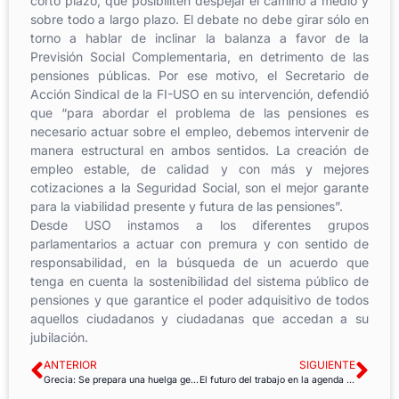
corto plazo, que posibiliten despejar el camino a medio y
sobre todo a largo plazo. El debate no debe girar sólo en
torno a hablar de inclinar la balanza a favor de la
Previsión Social Complementaria, en detrimento de las
pensiones públicas. Por ese motivo, el Secretario de
Acción Sindical de la FI-USO en su intervención, defendió
que “para abordar el problema de las pensiones es
necesario actuar sobre el empleo, debemos intervenir de
manera estructural en ambos sentidos. La creación de
empleo estable, de calidad y con más y mejores
cotizaciones a la Seguridad Social, son el mejor garante
para la viabilidad presente y futura de las pensiones”.
Desde USO instamos a los diferentes grupos
parlamentarios a actuar con premura y con sentido de
responsabilidad, en la búsqueda de un acuerdo que
tenga en cuenta la sostenibilidad del sistema público de
pensiones y que garantice el poder adquisitivo de todos
aquellos ciudadanos y ciudadanas que accedan a su
jubilación.
ANTERIOR
SIGUIENTE
Grecia: Se prepara una huelga general y el FMI pide restringir aún más los derechos de los trabajadores
El futuro del trabajo en la agenda del Consejo General de la CSI