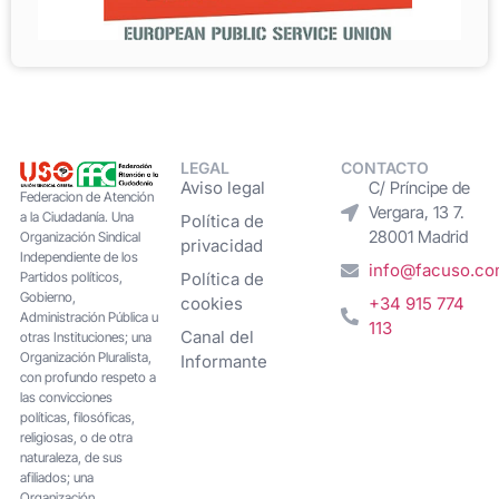
LEGAL
CONTACTO
Aviso legal
C/ Príncipe de
Federacion de Atención
Vergara, 13 7.
a la Ciudadanía. Una
Política de
28001 Madrid
Organización Sindical
privacidad
Independiente de los
info@facuso.c
Partidos políticos,
Política de
Gobierno,
cookies
+34 915 774
Administración Pública u
113
Canal del
otras Instituciones; una
Organización Pluralista,
Informante
con profundo respeto a
las convicciones
políticas, filosóficas,
religiosas, o de otra
naturaleza, de sus
afiliados; una
Organización