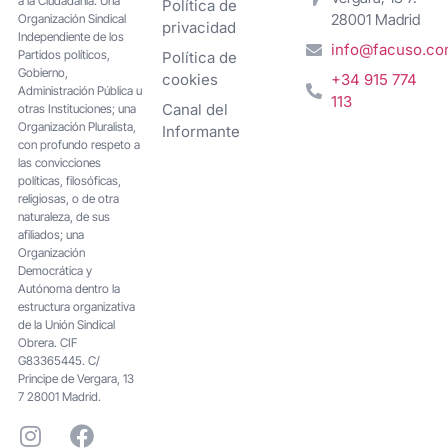
a la Ciudadanía. Una
Política de
28001 Madrid
Organización Sindical
privacidad
Independiente de los
info@facuso.c
Partidos políticos,
Política de
Gobierno,
cookies
+34 915 774
Administración Pública u
113
Canal del
otras Instituciones; una
Organización Pluralista,
Informante
con profundo respeto a
las convicciones
políticas, filosóficas,
religiosas, o de otra
naturaleza, de sus
afiliados; una
Organización
Democrática y
Autónoma dentro la
estructura organizativa
de la Unión Sindical
Obrera. CIF
G83365445. C/
Principe de Vergara, 13
7 28001 Madrid.