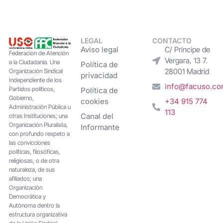
LEGAL
CONTACTO
Aviso legal
C/ Príncipe de
Federacion de Atención
Vergara, 13 7.
a la Ciudadanía. Una
Política de
28001 Madrid
Organización Sindical
privacidad
Independiente de los
info@facuso.c
Partidos políticos,
Política de
Gobierno,
cookies
+34 915 774
Administración Pública u
113
Canal del
otras Instituciones; una
Organización Pluralista,
Informante
con profundo respeto a
las convicciones
políticas, filosóficas,
religiosas, o de otra
naturaleza, de sus
afiliados; una
Organización
Democrática y
Autónoma dentro la
estructura organizativa