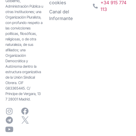
Gobierno,
cookies
+34 915 774
Administración Pública u
113
Canal del
otras Instituciones; una
Organización Pluralista,
Informante
con profundo respeto a
las convicciones
políticas, filosóficas,
religiosas, o de otra
naturaleza, de sus
afiliados; una
Organización
Democrática y
Autónoma dentro la
estructura organizativa
de la Unión Sindical
Obrera. CIF
G83365445. C/
Principe de Vergara, 13
7 28001 Madrid.