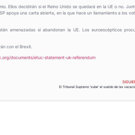
io. Ellos decidirán si el Reino Unido se quedará en la UE o no. Jun
SESP apoya una carta abierta, en la que hace un llamamiento a los vo
stán amenazadas si abandonan la UE. Los euroescépticos procu
án con el Brexit.
c.org/documents/etuc-statement-uk-referendum
SIGUIE
El Tribunal Supremo ‘sube’ el sueldo de las vacac