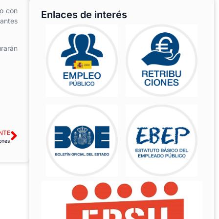
to con
Enlaces de interés
tantes
rarán
NTE
iones