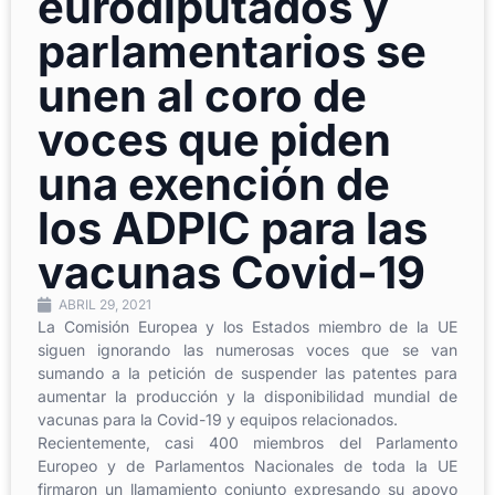
eurodiputados y
parlamentarios se
unen al coro de
voces que piden
una exención de
los ADPIC para las
vacunas Covid-19
ABRIL 29, 2021
La Comisión Europea y los Estados miembro de la UE
siguen ignorando las numerosas voces que se van
sumando a la petición de suspender las patentes para
aumentar la producción y la disponibilidad mundial de
vacunas para la Covid-19 y equipos relacionados.
Recientemente, casi 400 miembros del Parlamento
Europeo y de Parlamentos Nacionales de toda la UE
firmaron un llamamiento conjunto expresando su apoyo