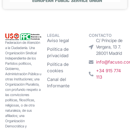
LEGAL
CONTACTO
Aviso legal
C/ Príncipe de
Federacion de Atención
Vergara, 13 7.
a la Ciudadanía. Una
Política de
28001 Madrid
Organización Sindical
privacidad
Independiente de los
info@facuso.c
Partidos políticos,
Política de
Gobierno,
cookies
+34 915 774
Administración Pública u
113
Canal del
otras Instituciones; una
Organización Pluralista,
Informante
con profundo respeto a
las convicciones
políticas, filosóficas,
religiosas, o de otra
naturaleza, de sus
afiliados; una
Organización
Democrática y