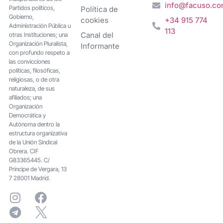
info@facuso.c
Partidos políticos,
Política de
Gobierno,
cookies
+34 915 774
Administración Pública u
113
Canal del
otras Instituciones; una
Organización Pluralista,
Informante
con profundo respeto a
las convicciones
políticas, filosóficas,
religiosas, o de otra
naturaleza, de sus
afiliados; una
Organización
Democrática y
Autónoma dentro la
estructura organizativa
de la Unión Sindical
Obrera. CIF
G83365445. C/
Principe de Vergara, 13
7 28001 Madrid.