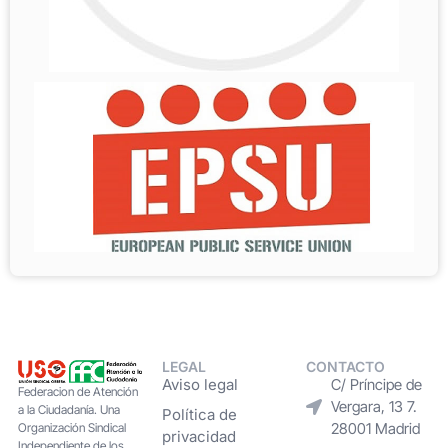
LEGAL
CONTACTO
Aviso legal
C/ Príncipe de
Federacion de Atención
Vergara, 13 7.
a la Ciudadanía. Una
Política de
28001 Madrid
Organización Sindical
privacidad
Independiente de los