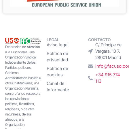
LEGAL
CONTACTO
Aviso legal
C/ Príncipe de
Federacion de Atención
Vergara, 13 7.
a la Ciudadanía. Una
Política de
28001 Madrid
Organización Sindical
privacidad
Independiente de los
info@facuso.c
Partidos políticos,
Política de
Gobierno,
cookies
+34 915 774
Administración Pública u
113
Canal del
otras Instituciones; una
Organización Pluralista,
Informante
con profundo respeto a
las convicciones
políticas, filosóficas,
religiosas, o de otra
naturaleza, de sus
afiliados; una
Organización