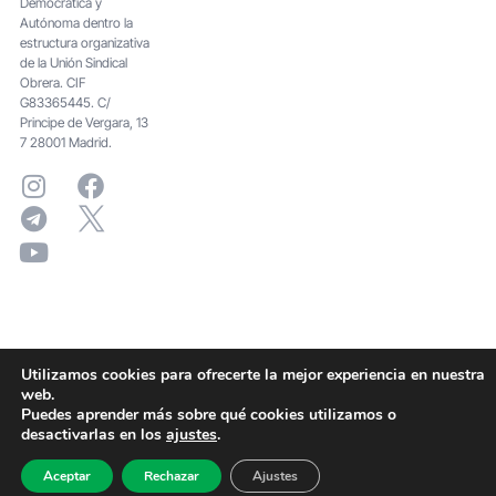
Democrática y
Autónoma dentro la
estructura organizativa
de la Unión Sindical
Obrera. CIF
G83365445. C/
Principe de Vergara, 13
7 28001 Madrid.
Utilizamos cookies para ofrecerte la mejor experiencia en nuestra
web.
Puedes aprender más sobre qué cookies utilizamos o
desactivarlas en los
ajustes
.
Aceptar
Rechazar
Ajustes