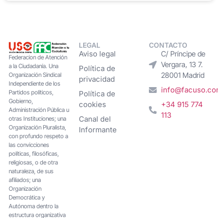
LEGAL
CONTACTO
Aviso legal
C/ Príncipe de
Federacion de Atención
Vergara, 13 7.
a la Ciudadanía. Una
Política de
28001 Madrid
Organización Sindical
privacidad
Independiente de los
info@facuso.c
Partidos políticos,
Política de
Gobierno,
cookies
+34 915 774
Administración Pública u
113
Canal del
otras Instituciones; una
Organización Pluralista,
Informante
con profundo respeto a
las convicciones
políticas, filosóficas,
religiosas, o de otra
naturaleza, de sus
afiliados; una
Organización
Democrática y
Autónoma dentro la
estructura organizativa