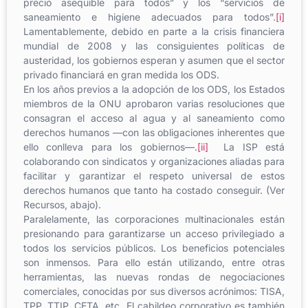
precio asequible para todos” y los “servicios de
saneamiento e higiene adecuados para todos”.
[i]
Lamentablemente, debido en parte a la crisis financiera
mundial de 2008 y las consiguientes políticas de
austeridad, los gobiernos esperan y asumen que el sector
privado financiará en gran medida los ODS.
En los años previos a la adopción de los ODS, los Estados
miembros de la ONU aprobaron varias resoluciones que
consagran el acceso al agua y al saneamiento como
derechos humanos ​—con las obligaciones inherentes que
ello conlleva para los gobiernos​—.
[ii]
La ISP está
colaborando con sindicatos y organizaciones aliadas para
facilitar y garantizar el respeto universal de estos
derechos humanos que tanto ha costado conseguir. (Ver
Recursos, abajo).
Paralelamente, las corporaciones multinacionales están
presionando para garantizarse un acceso privilegiado a
todos los servicios públicos. Los beneficios potenciales
son inmensos. Para ello están utilizando, entre otras
herramientas, las nuevas rondas de negociaciones
comerciales, conocidas por sus diversos acrónimos: TISA,
TPP, TTIP, CETA, etc. El cabildeo corporativo es también