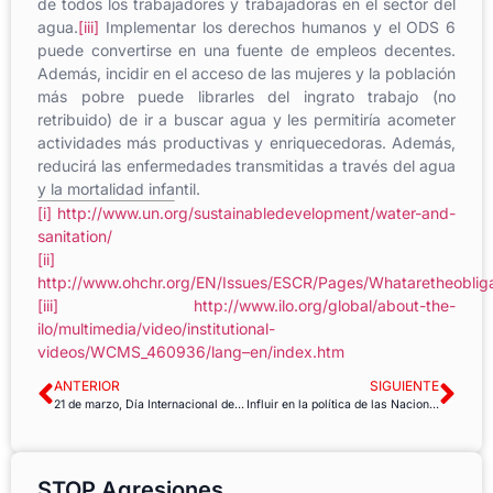
de todos los trabajadores y trabajadoras en el sector del
agua.
[iii]
Implementar los derechos humanos y el ODS 6
puede convertirse en una fuente de empleos decentes.
Además, incidir en el acceso de las mujeres y la población
más pobre puede librarles del ingrato trabajo (no
retribuido) de ir a buscar agua y les permitiría acometer
actividades más productivas y enriquecedoras. Además,
reducirá las enfermedades transmitidas a través del agua
y la mortalidad infantil.
[i]
http://www.un.org/sustainabledevelopment/water-and-
sanitation/
[ii]
http://www.ohchr.org/EN/Issues/ESCR/Pages/Whataretheoblig
[iii]
http://www.ilo.org/global/about-the-
ilo/multimedia/video/institutional-
videos/WCMS_460936/lang–en/index.htm
ANTERIOR
SIGUIENTE
21 de marzo, Día Internacional de la Eliminación de la Discriminación Racial
Influir en la política de las Naciones Unidas sobre el empleo en el ámbito de la salud
STOP Agresiones