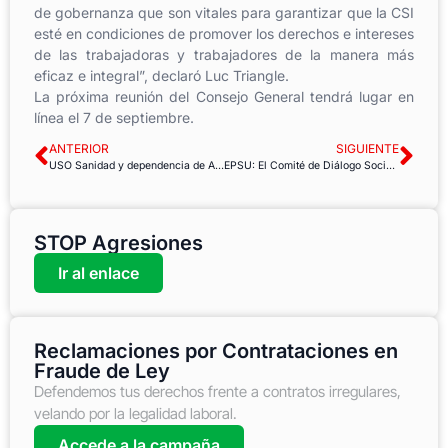
de gobernanza que son vitales para garantizar que la CSI
esté en condiciones de promover los derechos e intereses
de las trabajadoras y trabajadores de la manera más
eficaz e integral”, declaró Luc Triangle.
La próxima reunión del Consejo General tendrá lugar en
línea el 7 de septiembre.
ANTERIOR
SIGUIENTE
USO Sanidad y dependencia de Andalucía se une para hacer visible el estado de descuido y la intención de privatización de la lavandería del Hospital Universitario Puerta del mar en la provincia de Cádiz
EPSU: El Comité de Diálogo Social Sectorial para Hospitales y Asistencia Sanitaria adoptó el Plan de Acción de Prevención de la Violencia y el Acoso a Terceros
STOP Agresiones
Ir al enlace
Reclamaciones por Contrataciones en
Fraude de Ley
Defendemos tus derechos frente a contratos irregulares,
velando por la legalidad laboral.
Accede a la campaña