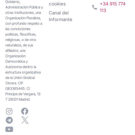
Gobierno,
cookies
+34 915 774
Administración Pública u
113
Canal del
otras Instituciones; una
Organización Pluralista,
Informante
con profundo respeto a
las convicciones
políticas, filosóficas,
religiosas, o de otra
naturaleza, de sus
afiliados; una
Organización
Democrática y
Autónoma dentro la
estructura organizativa
de la Unión Sindical
Obrera. CIF
G83365445. C/
Principe de Vergara, 13
7 28001 Madrid.