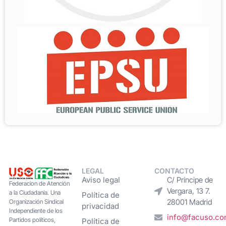
LEGAL
CONTACTO
Aviso legal
C/ Príncipe de
Federacion de Atención
Vergara, 13 7.
a la Ciudadanía. Una
Política de
28001 Madrid
Organización Sindical
privacidad
Independiente de los
info@facuso.c
Partidos políticos,
Política de