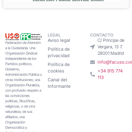
LEGAL
CONTACTO
Aviso legal
C/ Príncipe de
Federacion de Atención
Vergara, 13 7.
a la Ciudadanía. Una
Política de
28001 Madrid
Organización Sindical
privacidad
Independiente de los
info@facuso.c
Partidos políticos,
Política de
Gobierno,
cookies
+34 915 774
Administración Pública u
113
Canal del
otras Instituciones; una
Organización Pluralista,
Informante
con profundo respeto a
las convicciones
políticas, filosóficas,
religiosas, o de otra
naturaleza, de sus
afiliados; una
Organización
Democrática y