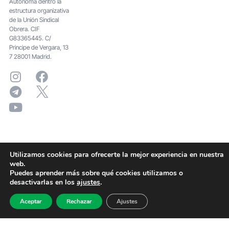
Autónoma dentro la
estructura organizativa
de la Unión Sindical
Obrera. CIF
G83365445. C/
Principe de Vergara, 13
7 28001 Madrid.
Utilizamos cookies para ofrecerte la mejor experiencia en nuestra
web.
Puedes aprender más sobre qué cookies utilizamos o
desactivarlas en los
ajustes
.
Aceptar
Rechazar
Ajustes