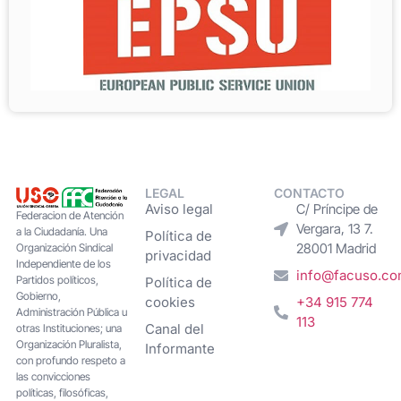
LEGAL
CONTACTO
Aviso legal
C/ Príncipe de
Federacion de Atención
Vergara, 13 7.
a la Ciudadanía. Una
Política de
28001 Madrid
Organización Sindical
privacidad
Independiente de los
info@facuso.c
Partidos políticos,
Política de
Gobierno,
cookies
+34 915 774
Administración Pública u
113
Canal del
otras Instituciones; una
Organización Pluralista,
Informante
con profundo respeto a
las convicciones
políticas, filosóficas,