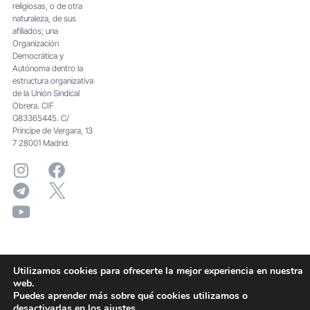
religiosas, o de otra
naturaleza, de sus
afiliados; una
Organización
Democrática y
Autónoma dentro la
estructura organizativa
de la Unión Sindical
Obrera. CIF
G83365445. C/
Principe de Vergara, 13
7 28001 Madrid.
Utilizamos cookies para ofrecerte la mejor experiencia en nuestra
web.
Puedes aprender más sobre qué cookies utilizamos o
desactivarlas en los
ajustes
.