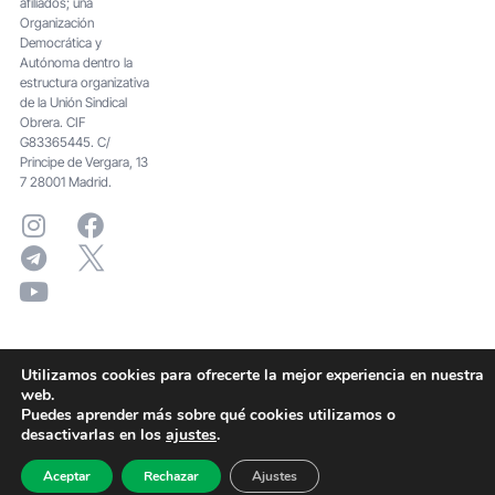
afiliados; una
Organización
Democrática y
Autónoma dentro la
estructura organizativa
de la Unión Sindical
Obrera. CIF
G83365445. C/
Principe de Vergara, 13
7 28001 Madrid.
Utilizamos cookies para ofrecerte la mejor experiencia en nuestra
web.
Puedes aprender más sobre qué cookies utilizamos o
desactivarlas en los
ajustes
.
Aceptar
Rechazar
Ajustes