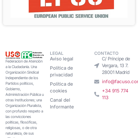
LEGAL
CONTACTO
Aviso legal
C/ Príncipe de
Federacion de Atención
Vergara, 13 7.
a la Ciudadanía. Una
Política de
28001 Madrid
Organización Sindical
privacidad
Independiente de los
info@facuso.c
Partidos políticos,
Política de
Gobierno,
cookies
+34 915 774
Administración Pública u
113
Canal del
otras Instituciones; una
Organización Pluralista,
Informante
con profundo respeto a
las convicciones
políticas, filosóficas,
religiosas, o de otra
naturaleza, de sus