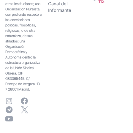
113
Canal del
otras Instituciones; una
Organización Pluralista,
Informante
con profundo respeto a
las convicciones
políticas, filosóficas,
religiosas, o de otra
naturaleza, de sus
afiliados; una
Organización
Democrática y
Autónoma dentro la
estructura organizativa
de la Unión Sindical
Obrera. CIF
G83365445. C/
Principe de Vergara, 13
7 28001 Madrid.