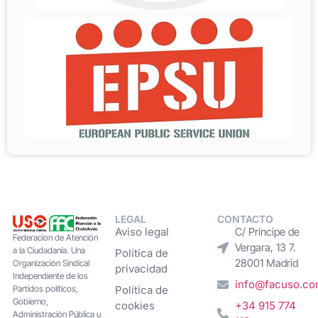
LEGAL
CONTACTO
Aviso legal
C/ Príncipe de
Federacion de Atención
Vergara, 13 7.
a la Ciudadanía. Una
Política de
28001 Madrid
Organización Sindical
privacidad
Independiente de los
info@facuso.c
Partidos políticos,
Política de
Gobierno,
cookies
+34 915 774
Administración Pública u