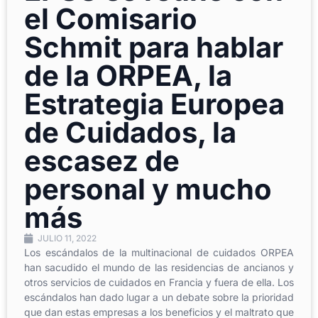
el Comisario
Schmit para hablar
de la ORPEA, la
Estrategia Europea
de Cuidados, la
escasez de
personal y mucho
más
JULIO 11, 2022
Los escándalos de la multinacional de cuidados ORPEA
han sacudido el mundo de las residencias de ancianos y
otros servicios de cuidados en Francia y fuera de ella. Los
escándalos han dado lugar a un debate sobre la prioridad
que dan estas empresas a los beneficios y el maltrato que