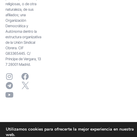
religiosas, o de otra
naturaleza, de sus
afiliados; una
Organización
Democrática y
Autónoma dentro la
estructura organizativa
de la Unión Sindical
Obrera. CIF
G83365445. C/
Principe de Vergara, 13
7 28001 Madrid.
Utilizamos cookies para ofrecerte la mejor experiencia en nuestra
web.