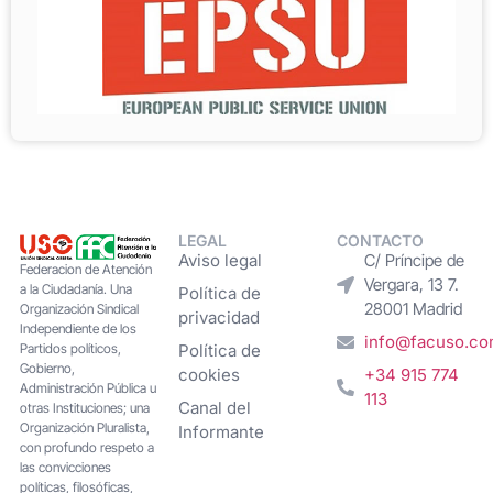
LEGAL
CONTACTO
Aviso legal
C/ Príncipe de
Federacion de Atención
Vergara, 13 7.
a la Ciudadanía. Una
Política de
28001 Madrid
Organización Sindical
privacidad
Independiente de los
info@facuso.c
Partidos políticos,
Política de
Gobierno,
cookies
+34 915 774
Administración Pública u
113
Canal del
otras Instituciones; una
Organización Pluralista,
Informante
con profundo respeto a
las convicciones
políticas, filosóficas,