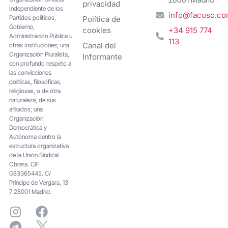
privacidad
Independiente de los
info@facuso.c
Partidos políticos,
Política de
Gobierno,
cookies
+34 915 774
Administración Pública u
113
Canal del
otras Instituciones; una
Organización Pluralista,
Informante
con profundo respeto a
las convicciones
políticas, filosóficas,
religiosas, o de otra
naturaleza, de sus
afiliados; una
Organización
Democrática y
Autónoma dentro la
estructura organizativa
de la Unión Sindical
Obrera. CIF
G83365445. C/
Principe de Vergara, 13
7 28001 Madrid.