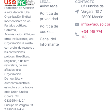
LEGAL
CONTACTO
Aviso legal
C/ Príncipe de
Federacion de Atención
Vergara, 13 7.
a la Ciudadanía. Una
Política de
28001 Madrid
Organización Sindical
privacidad
Independiente de los
info@facuso.c
Partidos políticos,
Política de
Gobierno,
cookies
+34 915 774
Administración Pública u
113
Canal del
otras Instituciones; una
Organización Pluralista,
Informante
con profundo respeto a
las convicciones
políticas, filosóficas,
religiosas, o de otra
naturaleza, de sus
afiliados; una
Organización
Democrática y
Autónoma dentro la
estructura organizativa
de la Unión Sindical
Obrera. CIF
G83365445. C/
Principe de Vergara, 13
7 28001 Madrid.