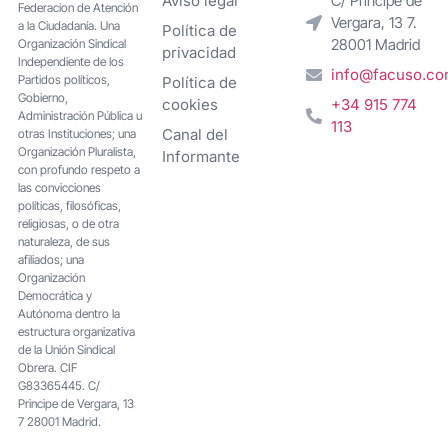
Aviso legal
C/ Príncipe de
Federacion de Atención
Vergara, 13 7.
a la Ciudadanía. Una
Política de
28001 Madrid
Organización Sindical
privacidad
Independiente de los
info@facuso.c
Partidos políticos,
Política de
Gobierno,
cookies
+34 915 774
Administración Pública u
113
Canal del
otras Instituciones; una
Organización Pluralista,
Informante
con profundo respeto a
las convicciones
políticas, filosóficas,
religiosas, o de otra
naturaleza, de sus
afiliados; una
Organización
Democrática y
Autónoma dentro la
estructura organizativa
de la Unión Sindical
Obrera. CIF
G83365445. C/
Principe de Vergara, 13
7 28001 Madrid.