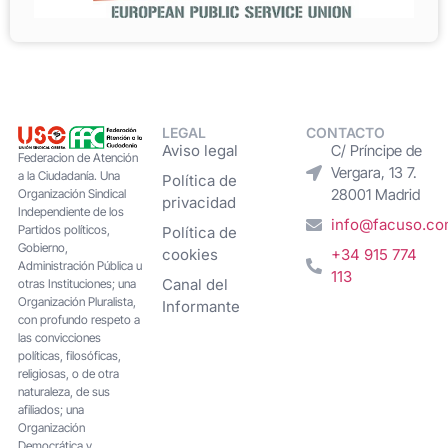
LEGAL
CONTACTO
Aviso legal
C/ Príncipe de
Federacion de Atención
Vergara, 13 7.
a la Ciudadanía. Una
Política de
28001 Madrid
Organización Sindical
privacidad
Independiente de los
info@facuso.c
Partidos políticos,
Política de
Gobierno,
cookies
+34 915 774
Administración Pública u
113
Canal del
otras Instituciones; una
Organización Pluralista,
Informante
con profundo respeto a
las convicciones
políticas, filosóficas,
religiosas, o de otra
naturaleza, de sus
afiliados; una
Organización
Democrática y