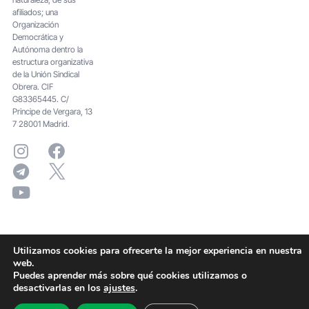
afiliados; una
Organización
Democrática y
Autónoma dentro la
estructura organizativa
de la Unión Sindical
Obrera. CIF
G83365445. C/
Principe de Vergara, 13
7 28001 Madrid.
Utilizamos cookies para ofrecerte la mejor experiencia en nuestra
web.
Puedes aprender más sobre qué cookies utilizamos o
desactivarlas en los
ajustes
.