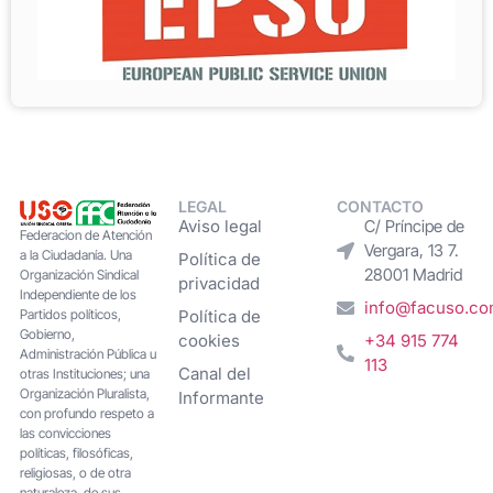
LEGAL
CONTACTO
Aviso legal
C/ Príncipe de
Federacion de Atención
Vergara, 13 7.
a la Ciudadanía. Una
Política de
28001 Madrid
Organización Sindical
privacidad
Independiente de los
info@facuso.c
Partidos políticos,
Política de
Gobierno,
cookies
+34 915 774
Administración Pública u
113
Canal del
otras Instituciones; una
Organización Pluralista,
Informante
con profundo respeto a
las convicciones
políticas, filosóficas,
religiosas, o de otra
naturaleza, de sus