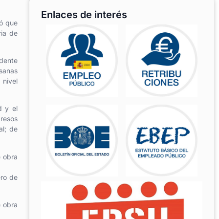
Enlaces de interés
ló que
ria de
idente
 sanas
 nivel
d y el
gresos
al; de
e obra
ero de
e obra