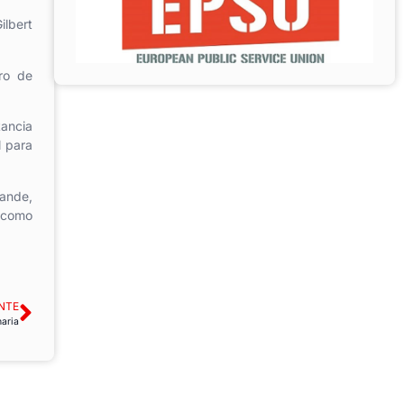
ilbert
ro de
tancia
l para
ande,
 como
NTE
naria