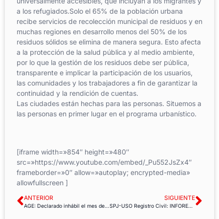
universalmente accesibles, que incluyan a los migrantes y
a los refugiados.Solo el 65% de la población urbana
recibe servicios de recolección municipal de residuos y en
muchas regiones en desarrollo menos del 50% de los
residuos sólidos se elimina de manera segura. Esto afecta
a la protección de la salud pública y al medio ambiente,
por lo que la gestión de los residuos debe ser pública,
transparente e implicar la participación de los usuarios,
las comunidades y los trabajadores a fin de garantizar la
continuidad y la rendición de cuentas.
Las ciudades están hechas para las personas. Situemos a
las personas en primer lugar en el programa urbanístico.
[iframe width=»854″ height=»480″
src=»https://www.youtube.com/embed/_Pu552JsZx4″
frameborder=»0″ allow=»autoplay; encrypted-media»
allowfullscreen ]
ANTERIOR
SIGUIENTE
AGE: Declarado inhábil el mes de agosto a efectos de cómputo de plazos
SPJ-USO Registro Civil: INFOREG ya permite expedir certificados de inscripciones