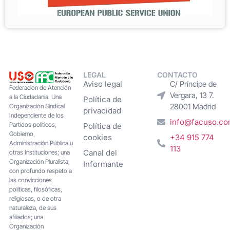
LEGAL
CONTACTO
Aviso legal
C/ Príncipe de
Federacion de Atención
Vergara, 13 7.
a la Ciudadanía. Una
Política de
28001 Madrid
Organización Sindical
privacidad
Independiente de los
info@facuso.c
Partidos políticos,
Política de
Gobierno,
cookies
+34 915 774
Administración Pública u
113
Canal del
otras Instituciones; una
Organización Pluralista,
Informante
con profundo respeto a
las convicciones
políticas, filosóficas,
religiosas, o de otra
naturaleza, de sus
afiliados; una
Organización