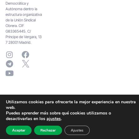
Democrática y
Autónoma dentro la
estructura organizativa
de la Unión Sindical
Obrera. CIF
G83365445. C/
Principe de Vergara, 13
7 28001 Madrid.
Utilizamos cookies para ofrecerte la mejor experiencia en nuestra
web.
Puedes aprender más sobre qué cookies utilizamos o
desactivarlas en los
ajustes
.
Aceptar
Rechazar
Ajustes