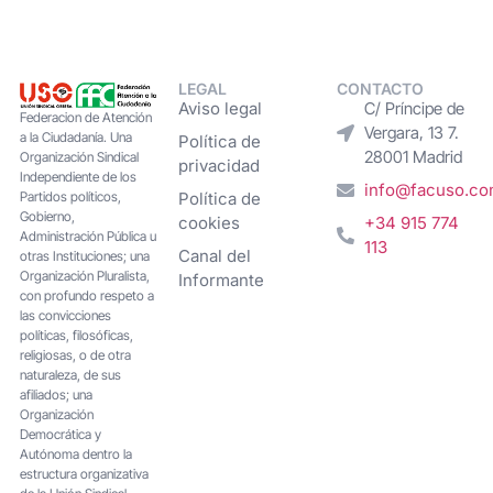
LEGAL
CONTACTO
Aviso legal
C/ Príncipe de
Federacion de Atención
Vergara, 13 7.
a la Ciudadanía. Una
Política de
28001 Madrid
Organización Sindical
privacidad
Independiente de los
info@facuso.c
Partidos políticos,
Política de
Gobierno,
cookies
+34 915 774
Administración Pública u
113
Canal del
otras Instituciones; una
Organización Pluralista,
Informante
con profundo respeto a
las convicciones
políticas, filosóficas,
religiosas, o de otra
naturaleza, de sus
afiliados; una
Organización
Democrática y
Autónoma dentro la
estructura organizativa