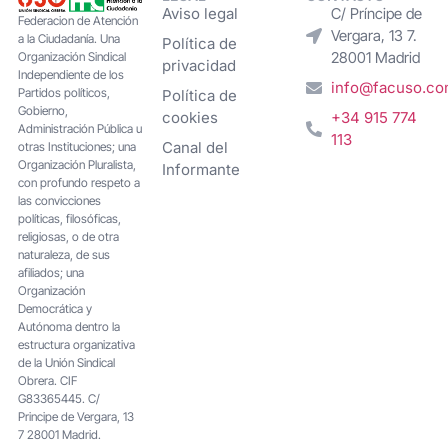
Aviso legal
C/ Príncipe de
Federacion de Atención
Vergara, 13 7.
a la Ciudadanía. Una
Política de
28001 Madrid
Organización Sindical
privacidad
Independiente de los
info@facuso.c
Partidos políticos,
Política de
Gobierno,
cookies
+34 915 774
Administración Pública u
113
Canal del
otras Instituciones; una
Organización Pluralista,
Informante
con profundo respeto a
las convicciones
políticas, filosóficas,
religiosas, o de otra
naturaleza, de sus
afiliados; una
Organización
Democrática y
Autónoma dentro la
estructura organizativa
de la Unión Sindical
Obrera. CIF
G83365445. C/
Principe de Vergara, 13
7 28001 Madrid.