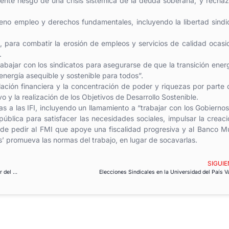
iente riesgo de una crisis sistémica de la deuda soberana, y rechaz
leno empleo y derechos fundamentales, incluyendo la libertad sindic
, para combatir la erosión de empleos y servicios de calidad ocas
.
rabajar con los sindicatos para asegurarse de que la transición ener
nergía asequible y sostenible para todos”.
ulación financiera y la concentración de poder y riquezas por parte 
vo y la realización de los Objetivos de Desarrollo Sostenible.
 a las IFI, incluyendo un llamamiento a “trabajar con los Gobiernos
pública para satisfacer las necesidades sociales, impulsar la creac
s de pedir al FMI que apoye una fiscalidad progresiva y al Banco M
s’ promueva las normas del trabajo, en lugar de socavarlas.
SIGUIE
SPJ-USO convoca huelga indefinida en toda la Administración de Justicia a partir del 17 de abril
Elecciones Sindicales en la Universidad del País 