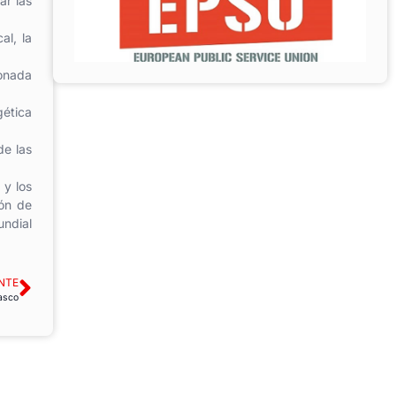
ar las
al, la
ionada
gética
de las
 y los
ión de
undial
NTE
Vasco