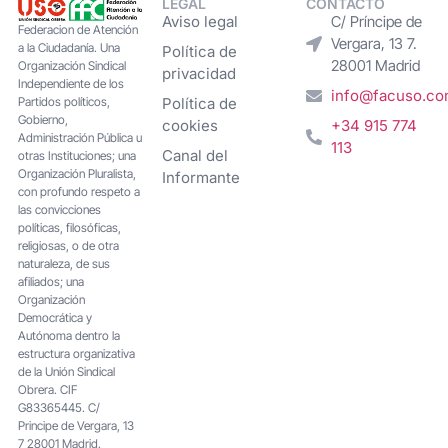
LEGAL
CONTACTO
Aviso legal
C/ Príncipe de
Federacion de Atención
Vergara, 13 7.
a la Ciudadanía. Una
Política de
28001 Madrid
Organización Sindical
privacidad
Independiente de los
info@facuso.c
Partidos políticos,
Política de
Gobierno,
cookies
+34 915 774
Administración Pública u
113
Canal del
otras Instituciones; una
Organización Pluralista,
Informante
con profundo respeto a
las convicciones
políticas, filosóficas,
religiosas, o de otra
naturaleza, de sus
afiliados; una
Organización
Democrática y
Autónoma dentro la
estructura organizativa
de la Unión Sindical
Obrera. CIF
G83365445. C/
Principe de Vergara, 13
7 28001 Madrid.