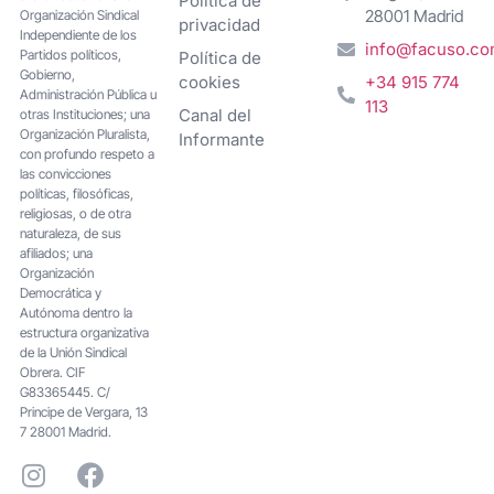
Política de
28001 Madrid
Organización Sindical
privacidad
Independiente de los
info@facuso.c
Partidos políticos,
Política de
Gobierno,
cookies
+34 915 774
Administración Pública u
113
Canal del
otras Instituciones; una
Organización Pluralista,
Informante
con profundo respeto a
las convicciones
políticas, filosóficas,
religiosas, o de otra
naturaleza, de sus
afiliados; una
Organización
Democrática y
Autónoma dentro la
estructura organizativa
de la Unión Sindical
Obrera. CIF
G83365445. C/
Principe de Vergara, 13
7 28001 Madrid.