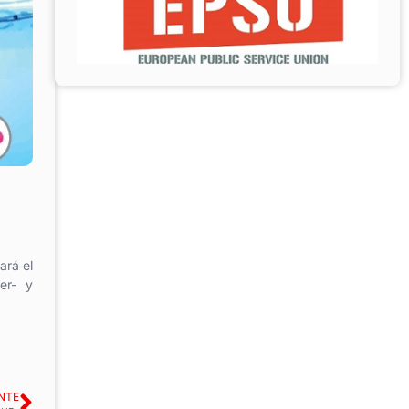
d
ará el
er- y
NTE