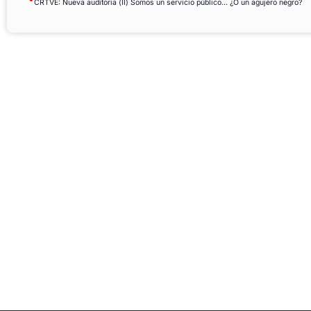
CRTVE: Nueva auditoria (II) Somos un servicio público… ¿O un agujero negro?