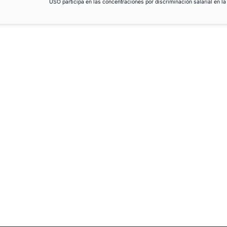
USO participa en las concentraciones por discriminación salarial en l