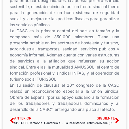
para erradicar desigualdades, la apuesta por el desarrollo
sostenible, el establecimiento por un frente sindical fuerte
para la generación de un buen sistema de seguridad
social, y la mejora de las políticas fiscales para garantizar
los servicios públicos.
La CASC es la primera central del país en tamaño y la
componen más de 350.000 miembros. Tiene una
presencia notable en los sectores de hostelería y turismo,
agroindustria, transportes, sanidad, servicios públicos y
economía informal. Además cuenta con varias estructuras
de servicios a la afiliación que refuerzan su acción
sindical. Entre ellas, la mutualidad AMUSSOL, el centro de
formación profesional y sindical INFAS, y el operador de
turismo social TURISSOL.
En su sesión de clausura el 20º congreso de la CASC
realizó un reconocimiento especial a la Unión Sindical
Obrera de España “por su apoyo solidario a la formación
de los trabajadores y trabajadoras dominicanos y al
desarrollo de la CASC”, entregando una placa al efecto.
ANTERIOR
SIGUIENTE
SPJ-USO Cantabria: Cantabria anuncia su intención de publicar nueva convocatorai de bolsas en septiembre
La Resistencia Antimicrobiana (RAM), una amenaza biológica para la salud