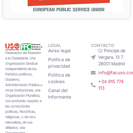
LEGAL
CONTACTO
Aviso legal
C/ Príncipe de
Federacion de Atención
Vergara, 13 7.
a la Ciudadanía. Una
Política de
28001 Madrid
Organización Sindical
privacidad
Independiente de los
info@facuso.c
Partidos políticos,
Política de
Gobierno,
cookies
+34 915 774
Administración Pública u
113
Canal del
otras Instituciones; una
Organización Pluralista,
Informante
con profundo respeto a
las convicciones
políticas, filosóficas,
religiosas, o de otra
naturaleza, de sus
afiliados; una
Organización