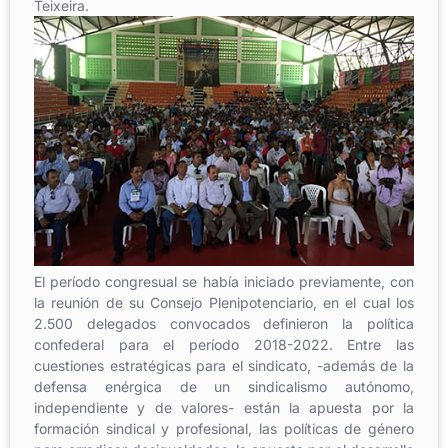
Teixeira.
El período congresual se había iniciado previamente, con
la reunión de su Consejo Plenipotenciario, en el cual los
2.500 delegados convocados definieron la política
confederal para el período 2018-2022. Entre las
cuestiones estratégicas para el sindicato, -además de la
defensa enérgica de un sindicalismo autónomo,
independiente y de valores- están la apuesta por la
formación sindical y profesional, las políticas de género