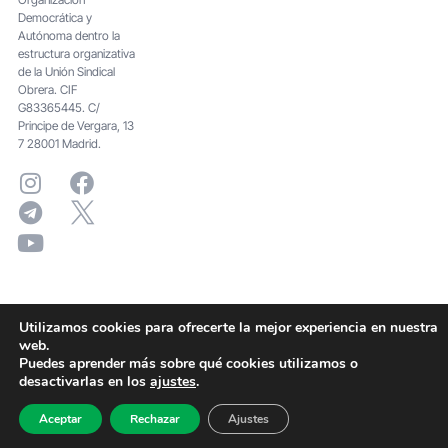
Democrática y
Autónoma dentro la
estructura organizativa
de la Unión Sindical
Obrera. CIF
G83365445. C/
Principe de Vergara, 13
7 28001 Madrid.
Utilizamos cookies para ofrecerte la mejor experiencia en nuestra
web.
Puedes aprender más sobre qué cookies utilizamos o
desactivarlas en los
ajustes
.
Aceptar
Rechazar
Ajustes