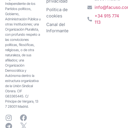
privacidad
Independiente de los
info@facuso.c
Partidos políticos,
Política de
Gobierno,
cookies
+34 915 774
Administración Pública u
113
Canal del
otras Instituciones; una
Organización Pluralista,
Informante
con profundo respeto a
las convicciones
políticas, filosóficas,
religiosas, o de otra
naturaleza, de sus
afiliados; una
Organización
Democrática y
Autónoma dentro la
estructura organizativa
de la Unión Sindical
Obrera. CIF
G83365445. C/
Principe de Vergara, 13
7 28001 Madrid.