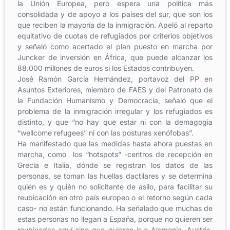
la Unión Europea, pero espera una política más
consolidada y de apoyo a los países del sur, que son los
que reciben la mayoría de la inmigración. Apeló al reparto
equitativo de cuotas de refugiados por criterios objetivos
y señaló como acertado el plan puesto en marcha por
Juncker de inversión en África, que puede alcanzar los
88.000 millones de euros si los Estados contribuyen.
José Ramón García Hernández, portavoz del PP en
Asuntos Exteriores, miembro de FAES y del Patronato de
la Fundación Humanismo y Democracia, señaló que el
problema de la inmigración irregular y los refugiados es
distinto, y que “no hay que estar ni con la demagogia
“wellcome refugees” ni con las posturas xenófobas”.
Ha manifestado que las medidas hasta ahora puestas en
marcha, como los “hotspots” -centros de recepción en
Grecia e Italia, dónde se registran los datos de las
personas, se toman las huellas dactilares y se determina
quién es y quién no solicitante de asilo, para facilitar su
reubicación en otro país europeo o el retorno según cada
caso- no están funcionando. Ha señalado que muchas de
estas personas no llegan a España, porque no quieren ser
reubicadas aquí sino que quieren ir a Alemania, Austria,