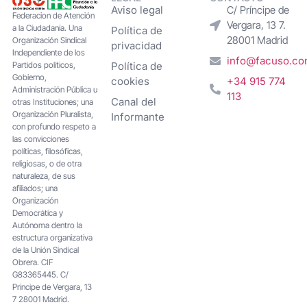
Aviso legal
C/ Príncipe de
Federacion de Atención
Vergara, 13 7.
a la Ciudadanía. Una
Política de
28001 Madrid
Organización Sindical
privacidad
Independiente de los
info@facuso.c
Partidos políticos,
Política de
Gobierno,
cookies
+34 915 774
Administración Pública u
113
Canal del
otras Instituciones; una
Organización Pluralista,
Informante
con profundo respeto a
las convicciones
políticas, filosóficas,
religiosas, o de otra
naturaleza, de sus
afiliados; una
Organización
Democrática y
Autónoma dentro la
estructura organizativa
de la Unión Sindical
Obrera. CIF
G83365445. C/
Principe de Vergara, 13
7 28001 Madrid.