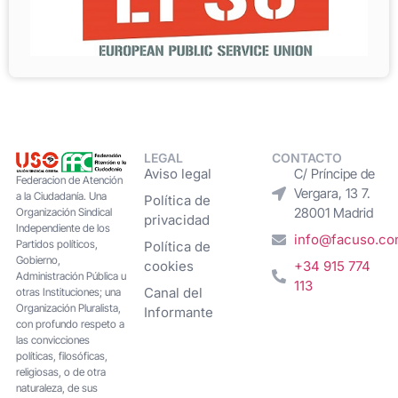
LEGAL
CONTACTO
Aviso legal
C/ Príncipe de
Federacion de Atención
Vergara, 13 7.
a la Ciudadanía. Una
Política de
28001 Madrid
Organización Sindical
privacidad
Independiente de los
info@facuso.c
Partidos políticos,
Política de
Gobierno,
cookies
+34 915 774
Administración Pública u
113
Canal del
otras Instituciones; una
Organización Pluralista,
Informante
con profundo respeto a
las convicciones
políticas, filosóficas,
religiosas, o de otra
naturaleza, de sus