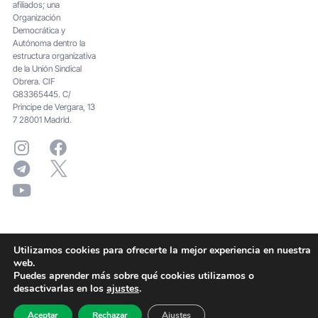
afiliados; una
Organización
Democrática y
Autónoma dentro la
estructura organizativa
de la Unión Sindical
Obrera. CIF
G83365445. C/
Principe de Vergara, 13
7 28001 Madrid.
Utilizamos cookies para ofrecerte la mejor experiencia en nuestra
web.
Puedes aprender más sobre qué cookies utilizamos o
desactivarlas en los
ajustes
.
Aceptar
Rechazar
Ajustes