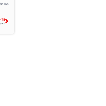
én las
NTE
auis