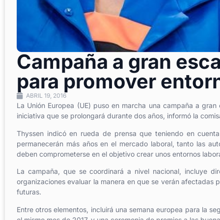
Campaña a gran escal
para promover entorn
ABRIL 19, 2016
La Unión Europea (UE) puso en marcha una campaña a gran es
iniciativa que se prolongará durante dos años, informó la com
Thyssen indicó en rueda de prensa que teniendo en cuenta
permanecerán más años en el mercado laboral, tanto las aut
deben comprometerse en el objetivo crear unos entornos labora
La campaña, que se coordinará a nivel nacional, incluye dir
organizaciones evaluar la manera en que se verán afectadas p
futuras.
Entre otros elementos, incluirá una semana europea para la seg
el mismo mes de 2017, y una ceremonia de premios a las buenas