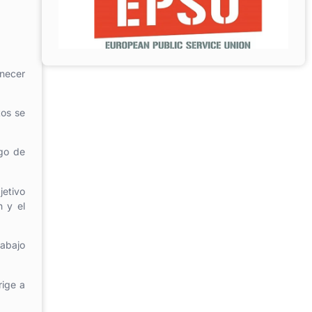
necer
tos se
rgo de
jetivo
n y el
rabajo
rige a