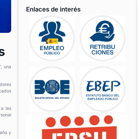
Enlaces de interés
s
”, una
dores
icados
 a las
rsonal
 año y