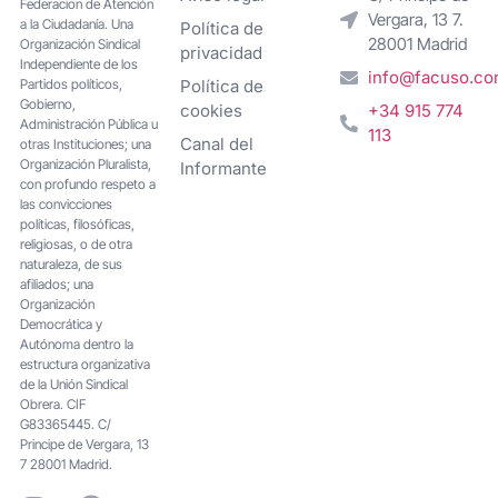
Federacion de Atención
Vergara, 13 7.
a la Ciudadanía. Una
Política de
28001 Madrid
Organización Sindical
privacidad
Independiente de los
info@facuso.c
Partidos políticos,
Política de
Gobierno,
cookies
+34 915 774
Administración Pública u
113
Canal del
otras Instituciones; una
Organización Pluralista,
Informante
con profundo respeto a
las convicciones
políticas, filosóficas,
religiosas, o de otra
naturaleza, de sus
afiliados; una
Organización
Democrática y
Autónoma dentro la
estructura organizativa
de la Unión Sindical
Obrera. CIF
G83365445. C/
Principe de Vergara, 13
7 28001 Madrid.