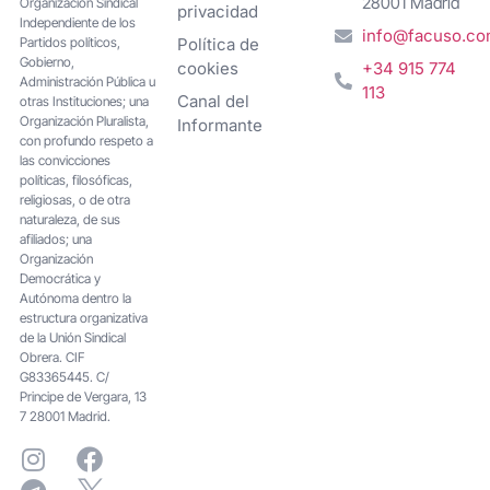
28001 Madrid
Organización Sindical
privacidad
Independiente de los
info@facuso.c
Partidos políticos,
Política de
Gobierno,
cookies
+34 915 774
Administración Pública u
113
Canal del
otras Instituciones; una
Organización Pluralista,
Informante
con profundo respeto a
las convicciones
políticas, filosóficas,
religiosas, o de otra
naturaleza, de sus
afiliados; una
Organización
Democrática y
Autónoma dentro la
estructura organizativa
de la Unión Sindical
Obrera. CIF
G83365445. C/
Principe de Vergara, 13
7 28001 Madrid.