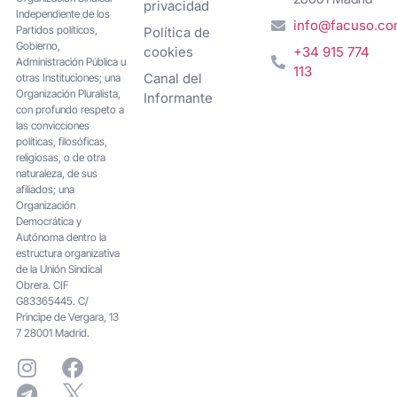
privacidad
Independiente de los
info@facuso.c
Partidos políticos,
Política de
Gobierno,
cookies
+34 915 774
Administración Pública u
113
Canal del
otras Instituciones; una
Organización Pluralista,
Informante
con profundo respeto a
las convicciones
políticas, filosóficas,
religiosas, o de otra
naturaleza, de sus
afiliados; una
Organización
Democrática y
Autónoma dentro la
estructura organizativa
de la Unión Sindical
Obrera. CIF
G83365445. C/
Principe de Vergara, 13
7 28001 Madrid.