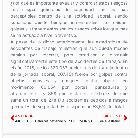
¿Por qué es importante evaluar y controlar estos riesgos?
Los riesgos generales de seguridad son los más
perceptibles dentro de una actividad laboral, siendo
conocidos desde tiempos inmemoriales. Las caídas,
golpes y atrapamientos son los riesgos sobre los que más
se ha actuado a nivel preventivo.
A pesar de lo dicho anteriormente, las estadísticas de
accidentes de trabajo muestran que aún queda mucho
camino por recorrer, para erradicar o disminuir
significativamente este tipo de accidentes de trabajo. En
el año 2018, de los 520.037 accidentes de trabajo dentro
de la jornada laboral, 207.451 fueron por golpes contra
objetos inmóviles y choques contra objetos en
movimiento; 69.854 por cortes, punzaduras y
atrapamientos; y 868 por contactos eléctricos, lo que
suma un total de 278.173 accidentes debidos a riesgos
generales de seguridad. Esto supone un 53,5% del total.
ANTERIOR
SIGUIENTE
AJUPE-USO Baleares defiende pensiones públicas dignas y protegidas en la Constitución
SOTERMUN y USO, en el estreno de la película “Flores en la Basura”