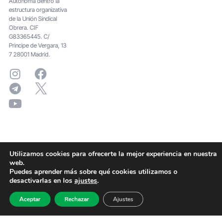
Autónoma dentro la
estructura organizativa
de la Unión Sindical
Obrera. CIF
G83365445. C/
Principe de Vergara, 13
7 28001 Madrid.
Utilizamos cookies para ofrecerte la mejor experiencia en nuestra
web.
Puedes aprender más sobre qué cookies utilizamos o
desactivarlas en los
ajustes
.
Aceptar
Rechazar
Ajustes