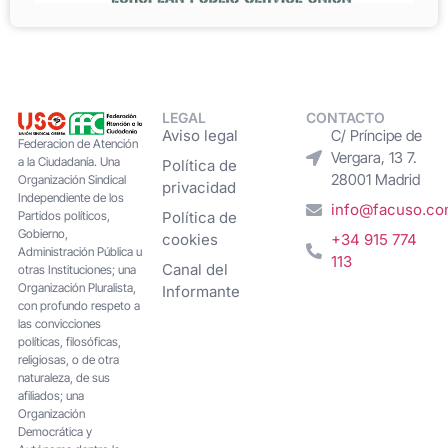
LEGAL
CONTACTO
Aviso legal
C/ Príncipe de
Federacion de Atención
Vergara, 13 7.
a la Ciudadanía. Una
Política de
28001 Madrid
Organización Sindical
privacidad
Independiente de los
info@facuso.c
Partidos políticos,
Política de
Gobierno,
cookies
+34 915 774
Administración Pública u
113
Canal del
otras Instituciones; una
Organización Pluralista,
Informante
con profundo respeto a
las convicciones
políticas, filosóficas,
religiosas, o de otra
naturaleza, de sus
afiliados; una
Organización
Democrática y