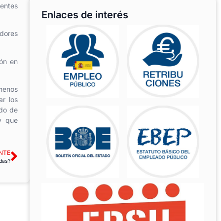
dentes
Enlaces de interés
adores
ión en
 menos
r los
ndo de
ay que
NTE
adas?