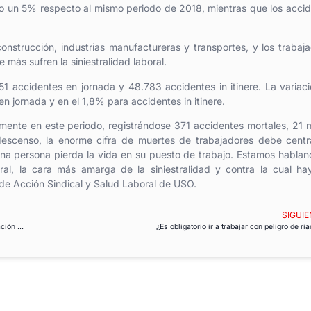
nto un 5% respecto al mismo periodo de 2018, mientras que los acci
onstrucción, industrias manufactureras y transportes, y los trabaj
 más sufren la siniestralidad laboral.
51 accidentes en jornada y 48.783 accidentes in itinere. La variac
en jornada y en el 1,8% para accidentes in itinere.
ramente en este periodo, registrándose 371 accidentes mortales, 21
scenso, la enorme cifra de muertes de trabajadores debe centra
una persona pierda la vida en su puesto de trabajo. Estamos habla
boral, la cara más amarga de la siniestralidad y contra la cual h
 de Acción Sindical y Salud Laboral de USO.
SIGUIE
La OIT convoca al Concurso Mundial de Medios de Comunicación sobre la Migración Laboral
¿Es obligatorio ir a trabajar con peligro de ri