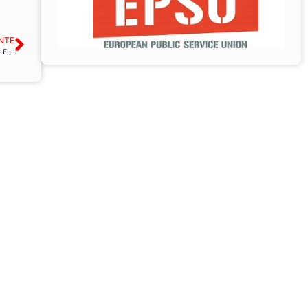
NTE
Promociones Afiliación USO: Convenio de Colaboración entre USO y WELINGTON LEARNING