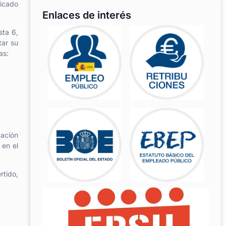
licado
Enlaces de interés
sta 6,
tar su
as:
cación
 en el
rtido,