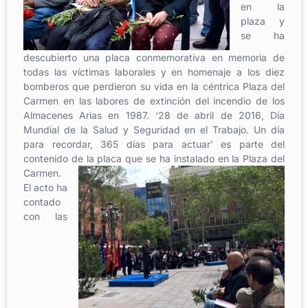
en la
plaza y
se ha
descubierto una placa conmemorativa en memoria de
todas las víctimas laborales y en homenaje a los diez
bomberos que perdieron su vida en la céntrica Plaza del
Carmen en las labores de extinción del incendio de los
Almacenes Arias en 1987. ‘28 de abril de 2016, Día
Mundial de la Salud y Seguridad en el Trabajo. Un día
para recordar, 365 días para actuar’ es parte del
contenido de la placa que se ha instalado en la Plaza del
Carmen.
El acto ha
contado
con las