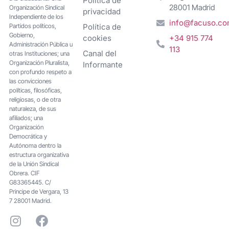
Política de
28001 Madrid
Organización Sindical
privacidad
Independiente de los
info@facuso.c
Partidos políticos,
Política de
Gobierno,
cookies
+34 915 774
Administración Pública u
113
Canal del
otras Instituciones; una
Organización Pluralista,
Informante
con profundo respeto a
las convicciones
políticas, filosóficas,
religiosas, o de otra
naturaleza, de sus
afiliados; una
Organización
Democrática y
Autónoma dentro la
estructura organizativa
de la Unión Sindical
Obrera. CIF
G83365445. C/
Principe de Vergara, 13
7 28001 Madrid.