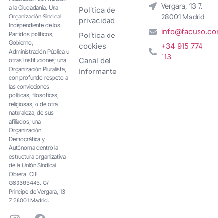
Vergara, 13 7.
a la Ciudadanía. Una
Política de
28001 Madrid
Organización Sindical
privacidad
Independiente de los
info@facuso.c
Partidos políticos,
Política de
Gobierno,
cookies
+34 915 774
Administración Pública u
113
Canal del
otras Instituciones; una
Organización Pluralista,
Informante
con profundo respeto a
las convicciones
políticas, filosóficas,
religiosas, o de otra
naturaleza, de sus
afiliados; una
Organización
Democrática y
Autónoma dentro la
estructura organizativa
de la Unión Sindical
Obrera. CIF
G83365445. C/
Principe de Vergara, 13
7 28001 Madrid.