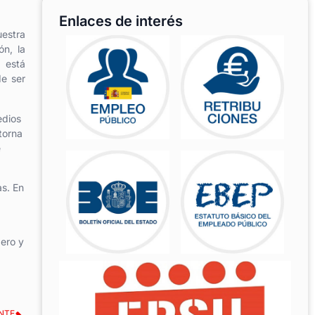
Enlaces de interés
uestra
ón, la
e está
de ser
edios
torna
e
s. En
dero y
NTE