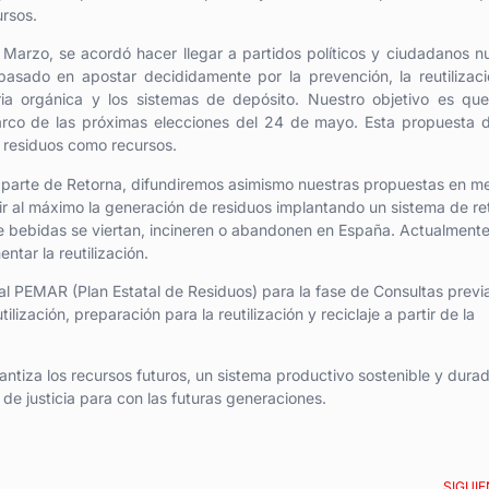
rsos.
 Marzo, se acordó hacer llegar a partidos políticos y ciudadanos n
sado en apostar decididamente por la prevención, la reutilizaci
ria orgánica y los sistemas de depósito. Nuestro objetivo es qu
arco de las próximas elecciones del 24 de mayo. Esta propuesta 
s residuos como recursos.
 parte de Retorna, difundiremos asimismo nuestras propuestas en m
cir al máximo la generación de residuos implantando un sistema de re
de bebidas se viertan, incineren o abandonen en España. Actualment
tar la reutilización.
 PEMAR (Plan Estatal de Residuos) para la fase de Consultas previa
ización, preparación para la reutilización y reciclaje a partir de la
tiza los recursos futuros, un sistema productivo sostenible y dura
de justicia para con las futuras generaciones.
SIGUIE