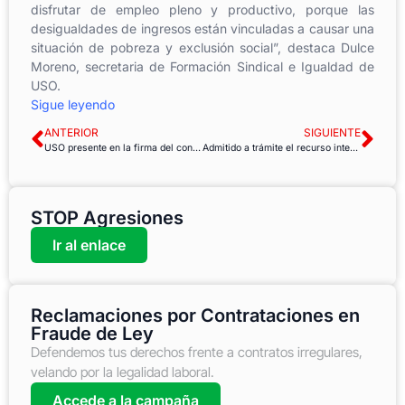
disfrutar de empleo pleno y productivo, porque las
desigualdades de ingresos están vinculadas a causar una
situación de pobreza y exclusión social”, destaca Dulce
Moreno, secretaria de Formación Sindical e Igualdad de
USO.
Sigue leyendo
ANTERIOR
SIGUIENTE
USO presente en la firma del convenio del Pacto Social por la no discriminación y la igualdad de trato asociada al VIH
Admitido a trámite el recurso interpuesto por USO-CAIB contra el no incremento del 2%
STOP Agresiones
Ir al enlace
Reclamaciones por Contrataciones en
Fraude de Ley
Defendemos tus derechos frente a contratos irregulares,
velando por la legalidad laboral.
Accede a la campaña