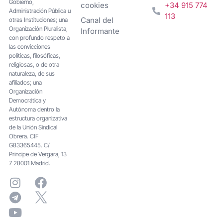
Gobierno,
cookies
+34 915 774
Administración Pública u
113
Canal del
otras Instituciones; una
Organización Pluralista,
Informante
con profundo respeto a
las convicciones
políticas, filosóficas,
religiosas, o de otra
naturaleza, de sus
afiliados; una
Organización
Democrática y
Autónoma dentro la
estructura organizativa
de la Unión Sindical
Obrera. CIF
G83365445. C/
Principe de Vergara, 13
7 28001 Madrid.