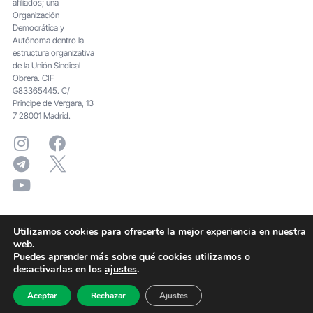
afiliados; una
Organización
Democrática y
Autónoma dentro la
estructura organizativa
de la Unión Sindical
Obrera. CIF
G83365445. C/
Principe de Vergara, 13
7 28001 Madrid.
Utilizamos cookies para ofrecerte la mejor experiencia en nuestra
web.
Puedes aprender más sobre qué cookies utilizamos o
desactivarlas en los
ajustes
.
Aceptar
Rechazar
Ajustes