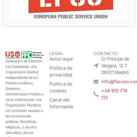
LEGAL
CONTACTO
Aviso legal
C/ Príncipe de
Federacion de Atención
Vergara, 13 7.
a la Ciudadanía. Una
Política de
28001 Madrid
Organización Sindical
privacidad
Independiente de los
info@facuso.c
Partidos políticos,
Política de
Gobierno,
cookies
+34 915 774
Administración Pública u
113
Canal del
otras Instituciones; una
Organización Pluralista,
Informante
con profundo respeto a
las convicciones
políticas, filosóficas,
religiosas, o de otra
naturaleza, de sus