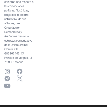
con profundo respeto a
las convicciones
políticas, filosóficas,
religiosas, o de otra
naturaleza, de sus
afiliados; una
Organización
Democrática y
Autónoma dentro la
estructura organizativa
de la Unión Sindical
Obrera. CIF
G83365445. C/
Principe de Vergara, 13
7 28001 Madrid.