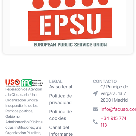
LEGAL
CONTACTO
Aviso legal
C/ Príncipe de
Federacion de Atención
Vergara, 13 7.
a la Ciudadanía. Una
Política de
28001 Madrid
Organización Sindical
privacidad
Independiente de los
info@facuso.c
Partidos políticos,
Política de
Gobierno,
cookies
+34 915 774
Administración Pública u
113
Canal del
otras Instituciones; una
Organización Pluralista,
Informante