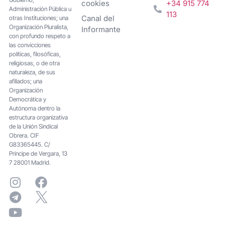
cookies
+34 915 774
Administración Pública u
113
Canal del
otras Instituciones; una
Organización Pluralista,
Informante
con profundo respeto a
las convicciones
políticas, filosóficas,
religiosas, o de otra
naturaleza, de sus
afiliados; una
Organización
Democrática y
Autónoma dentro la
estructura organizativa
de la Unión Sindical
Obrera. CIF
G83365445. C/
Principe de Vergara, 13
7 28001 Madrid.