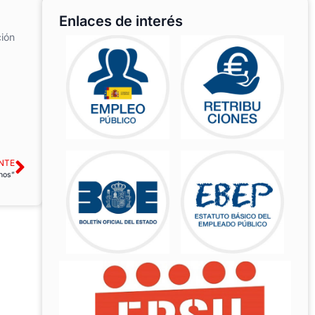
Enlaces de interés
ción
NTE
hos”