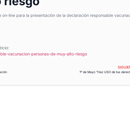
 riesgo
e on-line para la presentación de la declaración responsable vacuna
icia:
able-vacunacion-personas-de-muy-alto-riesgo
SIGUIE
ación
1º de Mayo “Haz USO de tus derec