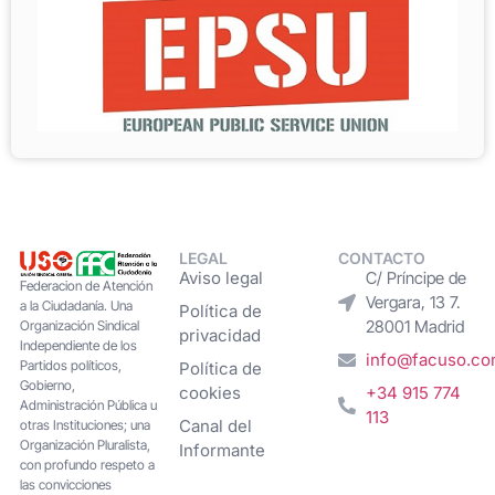
LEGAL
CONTACTO
Aviso legal
C/ Príncipe de
Federacion de Atención
Vergara, 13 7.
a la Ciudadanía. Una
Política de
28001 Madrid
Organización Sindical
privacidad
Independiente de los
info@facuso.c
Partidos políticos,
Política de
Gobierno,
cookies
+34 915 774
Administración Pública u
113
Canal del
otras Instituciones; una
Organización Pluralista,
Informante
con profundo respeto a
las convicciones