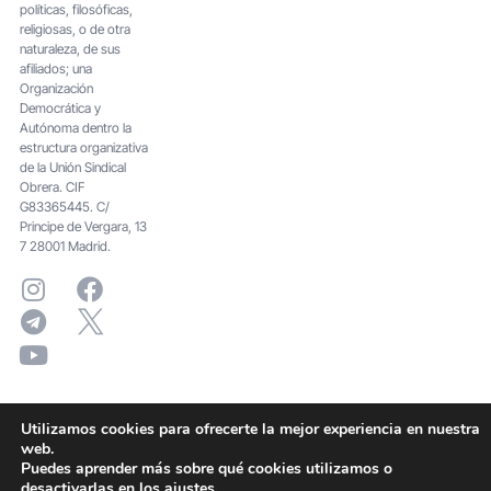
políticas, filosóficas,
religiosas, o de otra
naturaleza, de sus
afiliados; una
Organización
Democrática y
Autónoma dentro la
estructura organizativa
de la Unión Sindical
Obrera. CIF
G83365445. C/
Principe de Vergara, 13
7 28001 Madrid.
Utilizamos cookies para ofrecerte la mejor experiencia en nuestra
web.
Puedes aprender más sobre qué cookies utilizamos o
desactivarlas en los
ajustes
.