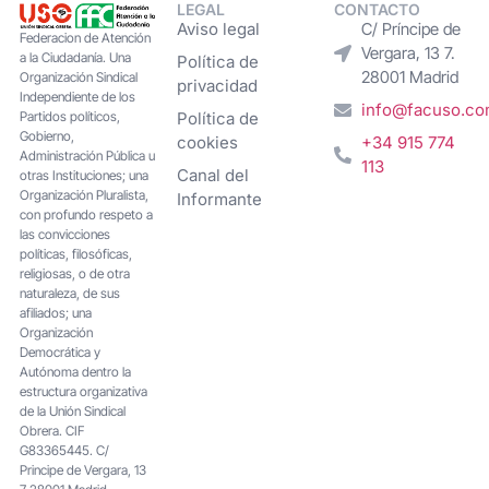
LEGAL
CONTACTO
Aviso legal
C/ Príncipe de
Federacion de Atención
Vergara, 13 7.
a la Ciudadanía. Una
Política de
28001 Madrid
Organización Sindical
privacidad
Independiente de los
info@facuso.c
Partidos políticos,
Política de
Gobierno,
cookies
+34 915 774
Administración Pública u
113
Canal del
otras Instituciones; una
Organización Pluralista,
Informante
con profundo respeto a
las convicciones
políticas, filosóficas,
religiosas, o de otra
naturaleza, de sus
afiliados; una
Organización
Democrática y
Autónoma dentro la
estructura organizativa
de la Unión Sindical
Obrera. CIF
G83365445. C/
Principe de Vergara, 13