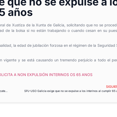
e que no se expulse a l
65 años
ral de Xustiza de la Xunta de Galicia, solicitando que no se proced
edad de la bolsa si no están trabajando o cuando cesan en su pue
alidad, la edad de jubilación forzosa en el régimen de la Seguridad 
ón vigente y se está causando un tremendo perjuicio a todo el pe
OLICITA A NON EXPULSIÓN INTERINOS OS 65 ANOS
SIGUIE
Una sentencia ganada por USO obliga al Ayuntamiento de Santander a abonar la categoría superior desde el primer día
SPJ-USO Galicia exige que no se expulse a los interinos al cumplir 65