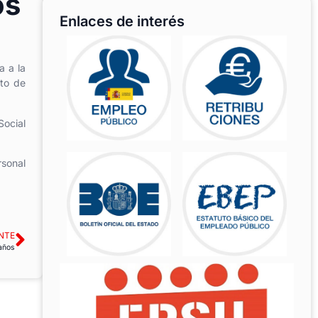
os
Enlaces de interés
a a la
sto de
Social
rsonal
NTE
 años